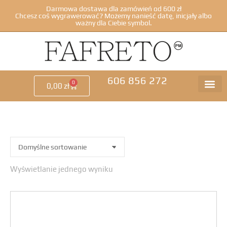
Darmowa dostawa dla zamówień od 600 zł
Chcesz coś wygrawerować? Możemy nanieść datę, inicjały albo
ważny dla Ciebie symbol.
606 856 272
0
0,00
zł
Wyświetlanie jednego wyniku