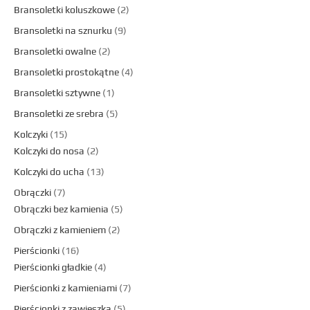
Bransoletki koluszkowe
2
Bransoletki na sznurku
9
Bransoletki owalne
2
Bransoletki prostokątne
4
Bransoletki sztywne
1
Bransoletki ze srebra
5
Kolczyki
15
Kolczyki do nosa
2
Kolczyki do ucha
13
Obrączki
7
Obrączki bez kamienia
5
Obrączki z kamieniem
2
Pierścionki
16
Pierścionki gładkie
4
Pierścionki z kamieniami
7
Pierścionki z zawieszką
5