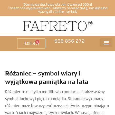
Darmowa dostawa dla zamówień od 600 zł
Chcesz coś wygrawerować? Możemy nanieść datę, inicjały albo
ważny dla Ciebie symbol.
606 856 272
0
0,00
zł
Różaniec – symbol wiary i
wyjątkowa pamiątka na lata
Różaniec to nie tylko modlitewna pomoc, ale także ważny
symbol duchowy i piękna pamiątka. Starannie wykonany
różaniec może towarzyszyć przez całe życie, przypominając o
wartościach i najważniejszych chwilach. W naszej ofercie