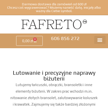
Darmowa dostawa dla zamówień od 600 zł
Chcesz coś wygrawerować? Możemy nanieść datę, inicjały albo
ważny dla Ciebie symbol.
606 856 272
0
0,00
zł
Lutowanie i precyzyjne naprawy
biżuterii
Lutujemy łańcuszki, obrączki, bransoletki i inne
elementy biżuterii. W zakres prac wchodzi m.in.
nitowanie złotych bransolet, zalutowywanie koluszek
i krawatek. Zajmujemy się także bardziej złożonymi