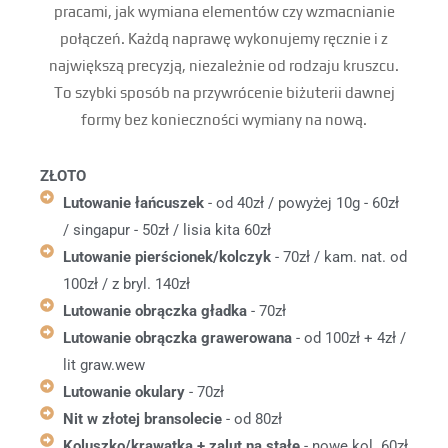
pracami, jak wymiana elementów czy wzmacnianie
połączeń. Każdą naprawę wykonujemy ręcznie i z
największą precyzją, niezależnie od rodzaju kruszcu.
To szybki sposób na przywrócenie biżuterii dawnej
formy bez konieczności wymiany na nową.
ZŁOTO
Lutowanie łańcuszek
- od 40zł / powyżej 10g - 60zł
/ singapur - 50zł / lisia kita 60zł
Lutowanie pierścionek/kolczyk
- 70zł / kam. nat. od
100zł / z bryl. 140zł
Lutowanie obrączka gładka
- 70zł
Lutowanie obrączka grawerowana
- od 100zł + 4zł /
lit graw.wew
Lutowanie okulary
- 70zł
Nit w złotej bransolecie
- od 80zł
Koluszko/krawatka + zalut na stałe
- nowe kol. 60zł