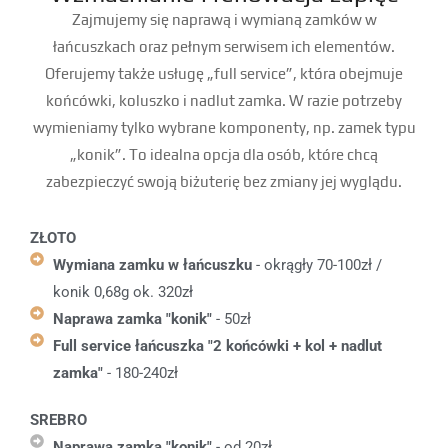
Zajmujemy się naprawą i wymianą zamków w
łańcuszkach oraz pełnym serwisem ich elementów.
Oferujemy także usługę „full service”, która obejmuje
końcówki, koluszko i nadlut zamka. W razie potrzeby
wymieniamy tylko wybrane komponenty, np. zamek typu
„konik”. To idealna opcja dla osób, które chcą
zabezpieczyć swoją biżuterię bez zmiany jej wyglądu.
ZŁOTO
Wymiana zamku w łańcuszku
- okrągły 70-100zł /
konik 0,68g ok. 320zł
Naprawa zamka "konik"
- 50zł
Full service łańcuszka "2 końcówki + kol + nadlut
zamka"
- 180-240zł
SREBRO
Naprawa zamka "konik"
- od 20zł