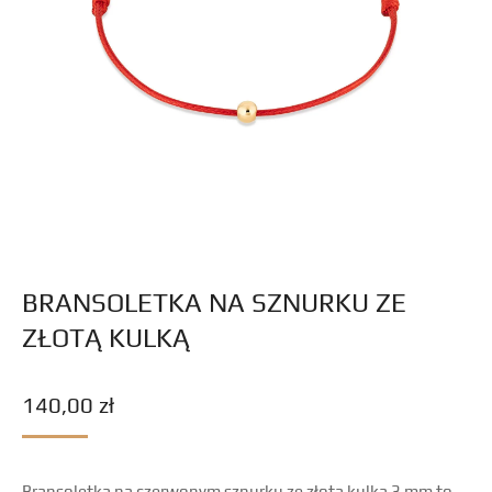
BRANSOLETKA NA SZNURKU ZE
ZŁOTĄ KULKĄ
140,00
zł
Bransoletka na czerwonym sznurku ze złotą kulką 3 mm to