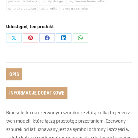
prezent dla kobiety
prosty design
regulowana bransoletka
sznurek z detalem
złota kulka
złoto na sznurku
Udostępnij ten produkt
OPIS
INFORMACJE DODATKOWE
Bransoletka na czerwonym sznurku ze złotą kulką to jeden z
tych modeli, które łączą prostotę z przesłaniem. Czerwony
sznurek od lat uznawany jest za symbol ochrony i szczęścia,
a złota kulka o średnicy 3 mm wprowadza do tego klasyczny