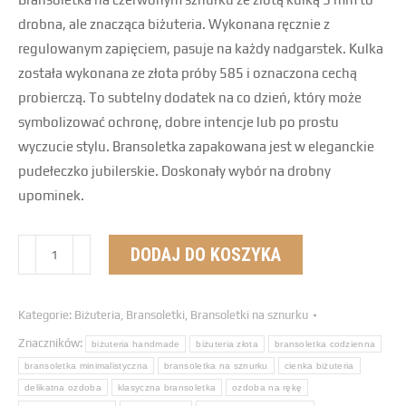
drobna, ale znacząca biżuteria. Wykonana ręcznie z
regulowanym zapięciem, pasuje na każdy nadgarstek. Kulka
została wykonana ze złota próby 585 i oznaczona cechą
probierczą. To subtelny dodatek na co dzień, który może
symbolizować ochronę, dobre intencje lub po prostu
wyczucie stylu. Bransoletka zapakowana jest w eleganckie
pudełeczko jubilerskie. Doskonały wybór na drobny
upominek.
DODAJ DO KOSZYKA
Kategorie:
Biżuteria
,
Bransoletki
,
Bransoletki na sznurku
Znaczników:
biżuteria handmade
biżuteria złota
bransoletka codzienna
bransoletka minimalistyczna
bransoletka na sznurku
cienka biżuteria
delikatna ozdoba
klasyczna bransoletka
ozdoba na rękę