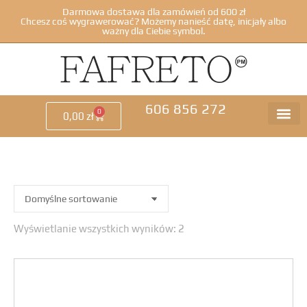
Darmowa dostawa dla zamówień od 600 zł
Chcesz coś wygrawerować? Możemy nanieść datę, inicjały albo
ważny dla Ciebie symbol.
606 856 272
0
0,00
zł
Wyświetlanie wszystkich wyników: 2