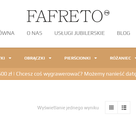
ŁÓWNA
O NAS
USŁUGI JUBILERSKIE
BLOG
KI
OBRĄCZKI
PIERŚCIONKI
RÓŻANIEC
 zł | Chcesz coś wygrawerować? Możemy nanieść datę, in
Wyświetlanie jednego wyniku