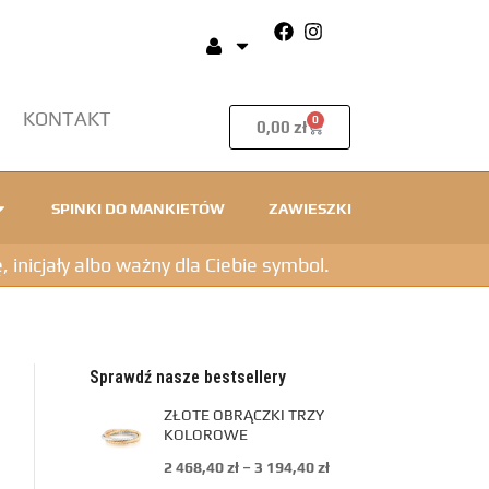
KONTAKT
0
0,00
zł
SPINKI DO MANKIETÓW
ZAWIESZKI
icjały albo ważny dla Ciebie symbol.
Sprawdź nasze bestsellery
ZŁOTE OBRĄCZKI TRZY
KOLOROWE
2 468,40
zł
–
3 194,40
zł