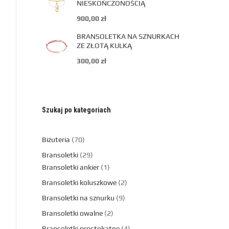
NIESKOŃCZONOŚCIĄ
900,00
zł
BRANSOLETKA NA SZNURKACH
ZE ZŁOTĄ KULKĄ
300,00
zł
Szukaj po kategoriach
Biżuteria
70
Bransoletki
29
Bransoletki ankier
1
Bransoletki koluszkowe
2
Bransoletki na sznurku
9
Bransoletki owalne
2
Bransoletki prostokątne
4