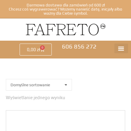
Darmowa dostawa dla zamówień od 600 zł
Chcesz coś wygrawerować? Możemy nanieść datę, inicjały albo
ważny dla Ciebie symbol.
606 856 272
0
0,00
zł
Wyświetlanie jednego wyniku