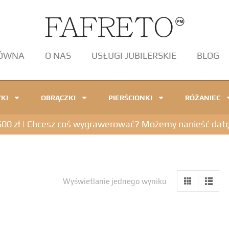
ŁÓWNA
O NAS
USŁUGI JUBILERSKIE
BLOG
KI
OBRĄCZKI
PIERŚCIONKI
RÓŻANIEC
 zł | Chcesz coś wygrawerować? Możemy nanieść datę, in
Wyświetlanie jednego wyniku