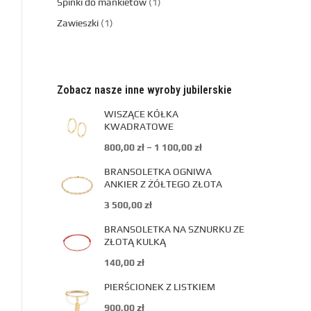
Spinki do mankietów
1
Zawieszki
1
Zobacz nasze inne wyroby jubilerskie
WISZĄCE KÓŁKA
KWADRATOWE
800,00
zł
–
1 100,00
zł
BRANSOLETKA OGNIWA
ANKIER Z ŻÓŁTEGO ZŁOTA
3 500,00
zł
BRANSOLETKA NA SZNURKU ZE
ZŁOTĄ KULKĄ
140,00
zł
PIERŚCIONEK Z LISTKIEM
900,00
zł