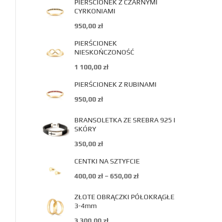
PIERŚCIONEK Z CZARNYMI
CYRKONIAMI
950,00
zł
PIERŚCIONEK
NIESKOŃCZONOŚĆ
1 100,00
zł
PIERŚCIONEK Z RUBINAMI
950,00
zł
BRANSOLETKA ZE SREBRA 925 I
SKÓRY
350,00
zł
CENTKI NA SZTYFCIE
400,00
zł
–
650,00
zł
ZŁOTE OBRĄCZKI PÓŁOKRĄGŁE
3-4mm
3 300,00
zł