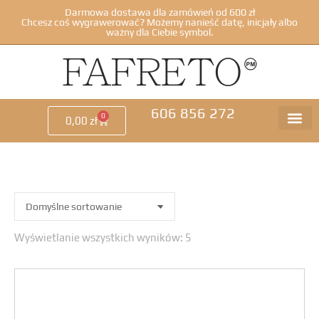
Darmowa dostawa dla zamówień od 600 zł
Chcesz coś wygrawerować? Możemy nanieść datę, inicjały albo
ważny dla Ciebie symbol.
606 856 272
0
0,00
zł
Wyświetlanie wszystkich wyników: 5