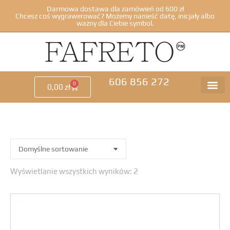
Darmowa dostawa dla zamówień od 600 zł
Chcesz coś wygrawerować? Możemy nanieść datę, inicjały albo
ważny dla Ciebie symbol.
606 856 272
0
0,00
zł
Wyświetlanie wszystkich wyników: 2