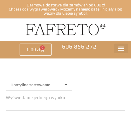
Darmowa dostawa dla zamówień od 600 zł
Chcesz coś wygrawerować? Możemy nanieść datę, inicjały albo
ważny dla Ciebie symbol.
606 856 272
0
0,00
zł
Wyświetlanie jednego wyniku