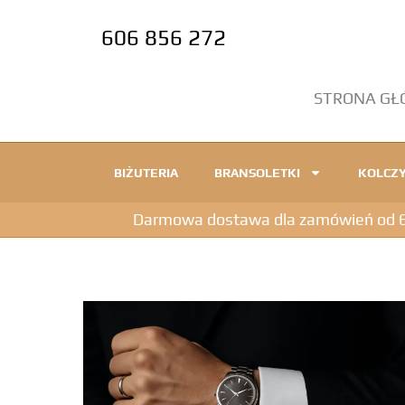
606 856 272
STRONA G
BIŻUTERIA
BRANSOLETKI
KOLCZY
Darmowa dostawa dla zamówień od 600