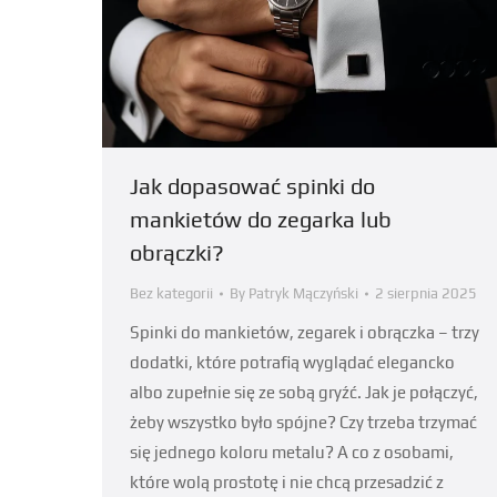
Jak dopasować spinki do
mankietów do zegarka lub
obrączki?
Bez kategorii
By
Patryk Mączyński
2 sierpnia 2025
Spinki do mankietów, zegarek i obrączka – trzy
dodatki, które potrafią wyglądać elegancko
albo zupełnie się ze sobą gryźć. Jak je połączyć,
żeby wszystko było spójne? Czy trzeba trzymać
się jednego koloru metalu? A co z osobami,
które wolą prostotę i nie chcą przesadzić z