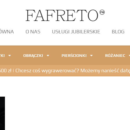
ŁÓWNA
O NAS
USŁUGI JUBILERSKIE
BLOG
KI
OBRĄCZKI
PIERŚCIONKI
RÓŻANIEC
 zł | Chcesz coś wygrawerować? Możemy nanieść datę, in