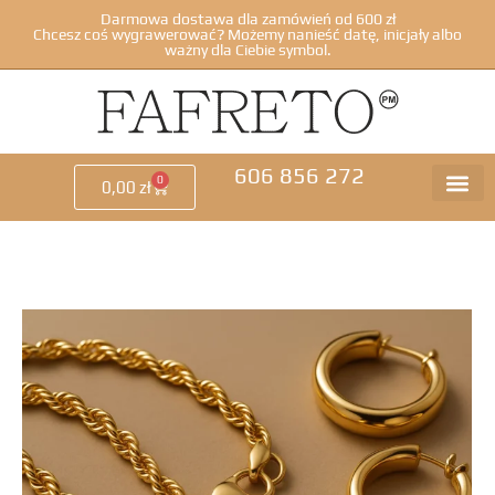
Darmowa dostawa dla zamówień od 600 zł
Chcesz coś wygrawerować? Możemy nanieść datę, inicjały albo
ważny dla Ciebie symbol.
606 856 272
0
0,00
zł