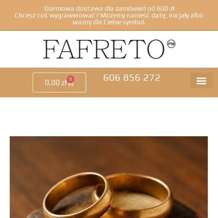
Darmowa dostawa dla zamówień od 600 zł
Chcesz coś wygrawerować? Możemy nanieść datę, inicjały albo
ważny dla Ciebie symbol.
606 856 272
0
0,00
zł