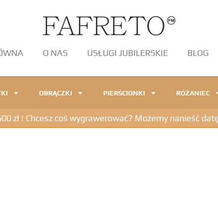
ŁÓWNA
O NAS
USŁUGI JUBILERSKIE
BLOG
KI
OBRĄCZKI
PIERŚCIONKI
RÓŻANIEC
 zł | Chcesz coś wygrawerować? Możemy nanieść datę, in