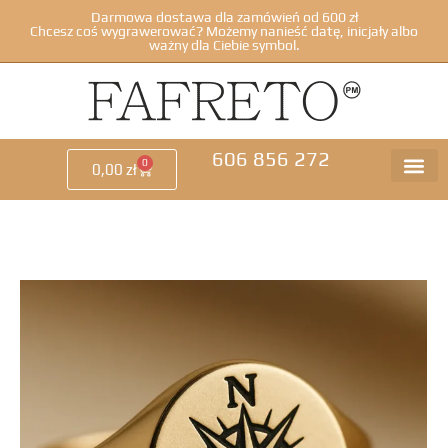
Darmowa dostawa dla zamówień od 600 zł
Chcesz coś wygrawerować? Możemy nanieść datę, inicjały albo
ważny dla Ciebie symbol.
606 856 272
0
0,00
zł