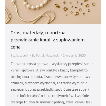
Czas, materiały, robocizna –
przewlekanie korali z supłowaniem
cena
Bez kategorii
By
Patryk Mączyński
2 września 2025
Z pozoru prosta sprawa – wystarczy przepleść sznur
korali i gotowe. Ale w praktyce każdy komplet to
trochę inna historia. Czasem wystarczy tylko nowy
sznurek, a czasem wychodzi, że trzeba wymienić
zapięcie, dobrać przekładki, zrobić gęstsze supełki
albo skrócić całość o kilka centymetrów. I właśnie
dlatego trudno tu mówić o jednej, stałej cenie. Jeśli