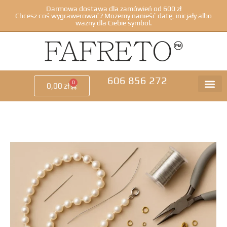
Darmowa dostawa dla zamówień od 600 zł
Chcesz coś wygrawerować? Możemy nanieść datę, inicjały albo
ważny dla Ciebie symbol.
606 856 272
0
0,00
zł