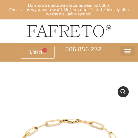
Darmowa dostawa dla zamówień od 600 zł
Chcesz coś wygrawerować? Możemy nanieść datę, inicjały albo
ważny dla Ciebie symbol.
606 856 272
0
0,00
zł