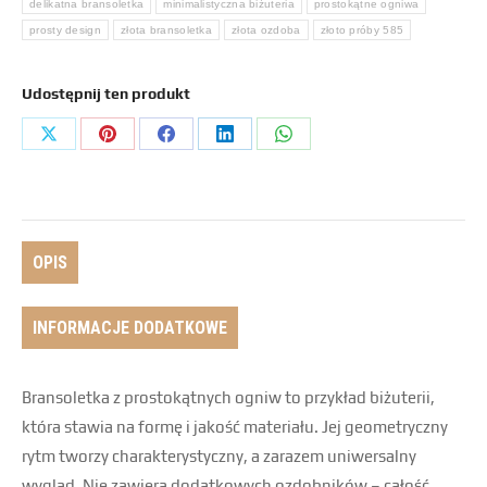
delikatna bransoletka
minimalistyczna biżuteria
prostokątne ogniwa
prosty design
złota bransoletka
złota ozdoba
złoto próby 585
Udostępnij ten produkt
OPIS
INFORMACJE DODATKOWE
Bransoletka z prostokątnych ogniw to przykład biżuterii,
która stawia na formę i jakość materiału. Jej geometryczny
rytm tworzy charakterystyczny, a zarazem uniwersalny
wygląd. Nie zawiera dodatkowych ozdobników – całość