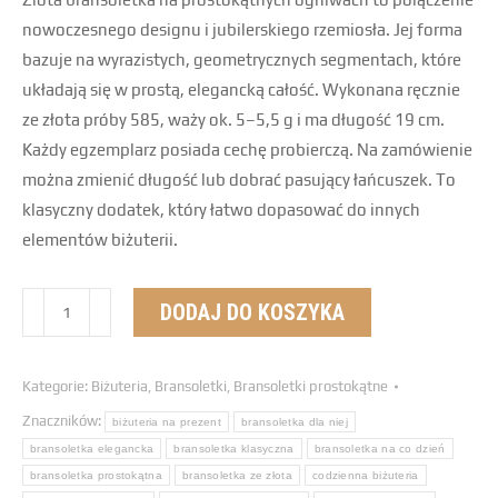
nowoczesnego designu i jubilerskiego rzemiosła. Jej forma
bazuje na wyrazistych, geometrycznych segmentach, które
układają się w prostą, elegancką całość. Wykonana ręcznie
ze złota próby 585, waży ok. 5–5,5 g i ma długość 19 cm.
Każdy egzemplarz posiada cechę probierczą. Na zamówienie
można zmienić długość lub dobrać pasujący łańcuszek. To
klasyczny dodatek, który łatwo dopasować do innych
elementów biżuterii.
DODAJ DO KOSZYKA
Kategorie:
Biżuteria
,
Bransoletki
,
Bransoletki prostokątne
Znaczników:
biżuteria na prezent
bransoletka dla niej
bransoletka elegancka
bransoletka klasyczna
bransoletka na co dzień
bransoletka prostokątna
bransoletka ze złota
codzienna biżuteria