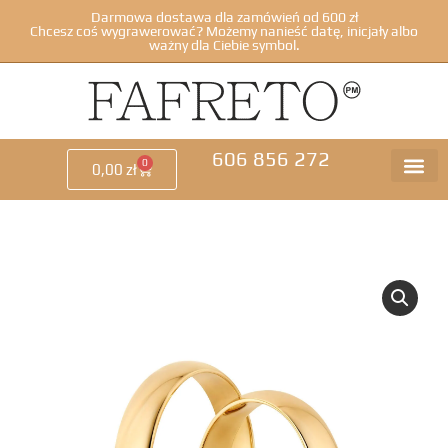
Darmowa dostawa dla zamówień od 600 zł
Chcesz coś wygrawerować? Możemy nanieść datę, inicjały albo
ważny dla Ciebie symbol.
606 856 272
0
0,00
zł