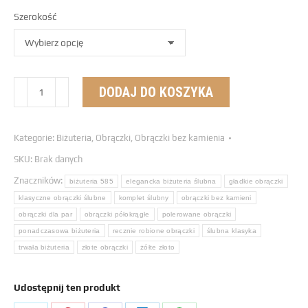
Szerokość
DODAJ DO KOSZYKA
Kategorie:
Biżuteria
,
Obrączki
,
Obrączki bez kamienia
SKU:
Brak danych
Znaczników:
biżuteria 585
elegancka biżuteria ślubna
gładkie obrączki
klasyczne obrączki ślubne
komplet ślubny
obrączki bez kamieni
obrączki dla par
obrączki półokrągłe
polerowane obrączki
ponadczasowa biżuteria
recznie robione obrączki
ślubna klasyka
trwała biżuteria
złote obrączki
żółte złoto
Udostępnij ten produkt