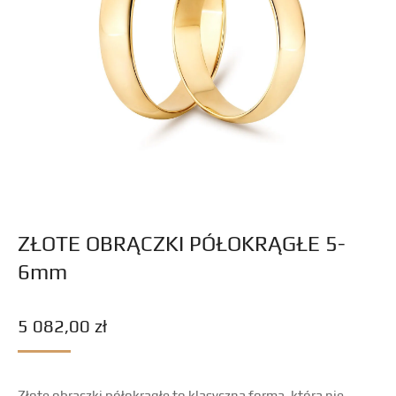
ZŁOTE OBRĄCZKI PÓŁOKRĄGŁE 5-
6mm
5 082,00
zł
Złote obrączki półokrągłe to klasyczna forma, która nie