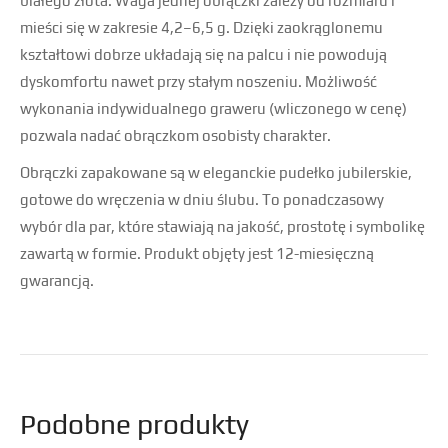
białego złota. Waga jednej obrączki zależy od rozmiaru i
mieści się w zakresie 4,2–6,5 g. Dzięki zaokrąglonemu
kształtowi dobrze układają się na palcu i nie powodują
dyskomfortu nawet przy stałym noszeniu. Możliwość
wykonania indywidualnego graweru (wliczonego w cenę)
pozwala nadać obrączkom osobisty charakter.
Obrączki zapakowane są w eleganckie pudełko jubilerskie,
gotowe do wręczenia w dniu ślubu. To ponadczasowy
wybór dla par, które stawiają na jakość, prostotę i symbolikę
zawartą w formie. Produkt objęty jest 12-miesięczną
gwarancją.
Podobne produkty