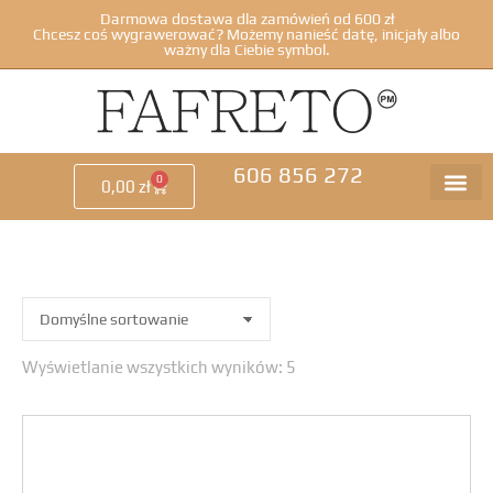
Darmowa dostawa dla zamówień od 600 zł
Chcesz coś wygrawerować? Możemy nanieść datę, inicjały albo
ważny dla Ciebie symbol.
606 856 272
0
0,00
zł
Wyświetlanie wszystkich wyników: 5