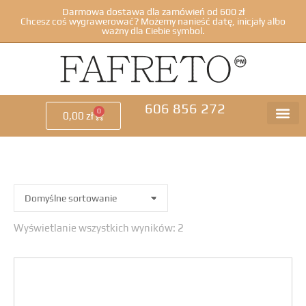
Darmowa dostawa dla zamówień od 600 zł
Chcesz coś wygrawerować? Możemy nanieść datę, inicjały albo
ważny dla Ciebie symbol.
606 856 272
0
0,00
zł
Wyświetlanie wszystkich wyników: 2