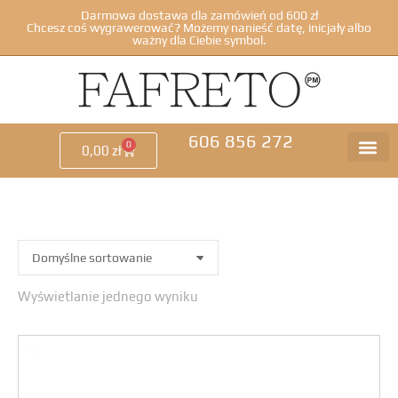
Darmowa dostawa dla zamówień od 600 zł
Chcesz coś wygrawerować? Możemy nanieść datę, inicjały albo
ważny dla Ciebie symbol.
606 856 272
0
0,00
zł
Wyświetlanie jednego wyniku