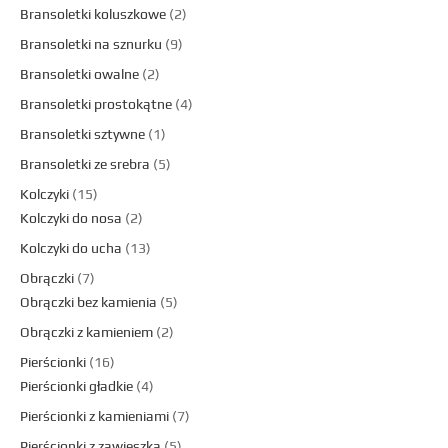
Bransoletki koluszkowe
2
Bransoletki na sznurku
9
Bransoletki owalne
2
Bransoletki prostokątne
4
Bransoletki sztywne
1
Bransoletki ze srebra
5
Kolczyki
15
Kolczyki do nosa
2
Kolczyki do ucha
13
Obrączki
7
Obrączki bez kamienia
5
Obrączki z kamieniem
2
Pierścionki
16
Pierścionki gładkie
4
Pierścionki z kamieniami
7
Pierścionki z zawieszką
5