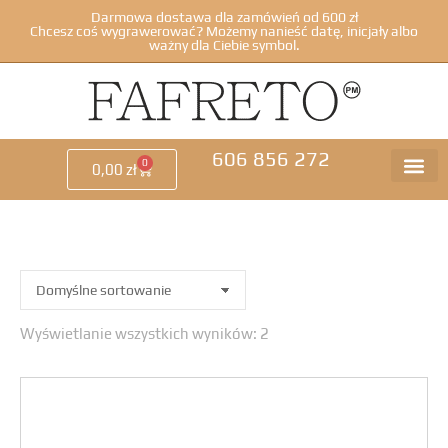
Darmowa dostawa dla zamówień od 600 zł
Chcesz coś wygrawerować? Możemy nanieść datę, inicjały albo
ważny dla Ciebie symbol.
606 856 272
0
0,00
zł
Wyświetlanie wszystkich wyników: 2