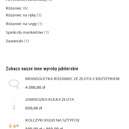
Różaniec
6
Różaniec na rękę
5
Różaniec na szyję
1
Spinki do mankietów
1
Zawieszki
1
Zobacz nasze inne wyroby jubilerskie
BRANSOLETKA RÓŻANIEC ZE ZŁOTA Z KRZYŻYKIEM
4 200,00
zł
ZAWIESZKA KULKA ZŁOTA
650,00
zł
KOLCZYKI KULKI NA SZTYFCIE
500,00
zł
–
950,00
zł