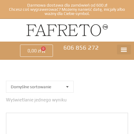
Darmowa dostawa dla zamówień od 600 zł
Chcesz coś wygrawerować? Możemy nanieść datę, inicjały albo
ważny dla Ciebie symbol.
606 856 272
0
0,00
zł
Wyświetlanie jednego wyniku