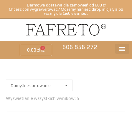
Darmowa dostawa dla zamówień od 600 zł
Chcesz coś wygrawerować? Możemy nanieść datę, inicjały albo
ważny dla Ciebie symbol.
606 856 272
0
0,00
zł
Wyświetlanie wszystkich wyników: 5