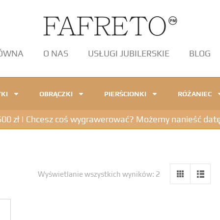
ŁÓWNA
O NAS
USŁUGI JUBILERSKIE
BLOG
KI
OBRĄCZKI
PIERŚCIONKI
RÓŻANIEC
 zł | Chcesz coś wygrawerować? Możemy nanieść datę, in
Wyświetlanie wszystkich wyników: 2