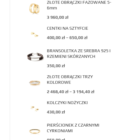
ZŁOTE OBRĄCZKI FAZOWANE 5-
6mm
3 960,00
zł
CENTKI NA SZTYFCIE
400,00
zł
–
650,00
zł
BRANSOLETKA ZE SREBRA 925 I
RZEMIENI SKÓRZANYCH
350,00
zł
ZŁOTE OBRĄCZKI TRZY
KOLOROWE
2 468,40
zł
–
3 194,40
zł
KOLCZYKI NOŻYCZKI
430,00
zł
PIERŚCIONEK Z CZARNYMI
CYRKONIAMI