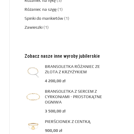
Różaniec na rękę
5
Różaniec na szyję
1
Spinki do mankietów
1
Zawieszki
1
Zobacz nasze inne wyroby jubilerskie
BRANSOLETKA RÓŻANIEC ZE
ZŁOTA Z KRZYŻYKIEM
4 200,00
zł
BRANSOLETKA Z SERCEM Z
CYRKONIAMI - PROSTOKĄTNE
OGNIWA
3 500,00
zł
PIERŚCIONEK Z CENTKĄ
900,00
zł