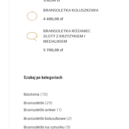
950,00
zł
BRANSOLETKA KOLUSZKOWA
4 400,00
zł
BRANSOLETKA RÓŻANIEC
ZŁOTY Z KRZYŻYKIEM I
MEDALIKIEM
5 700,00
zł
Szukaj po kategoriach
Biżuteria
70
Bransoletki
29
Bransoletki ankier
1
Bransoletki koluszkowe
2
Bransoletki na sznurku
9