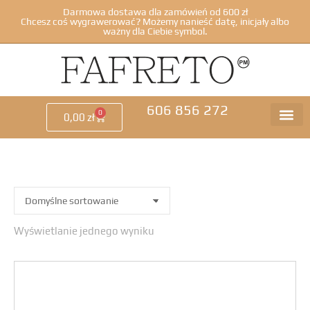
Darmowa dostawa dla zamówień od 600 zł
Chcesz coś wygrawerować? Możemy nanieść datę, inicjały albo
ważny dla Ciebie symbol.
606 856 272
0
0,00
zł
Wyświetlanie jednego wyniku