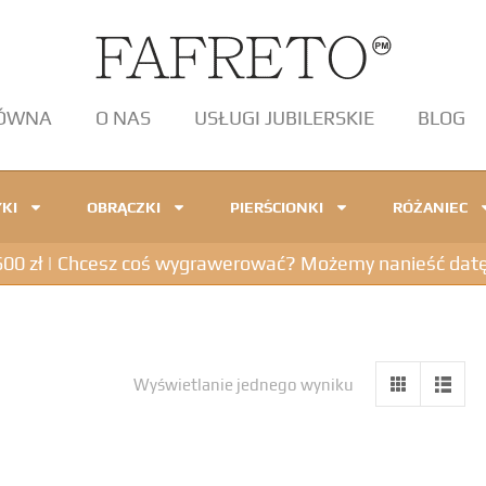
ŁÓWNA
O NAS
USŁUGI JUBILERSKIE
BLOG
KI
OBRĄCZKI
PIERŚCIONKI
RÓŻANIEC
 zł | Chcesz coś wygrawerować? Możemy nanieść datę, in
Wyświetlanie jednego wyniku