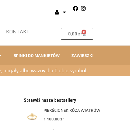
KONTAKT
0
0,00
zł
SPINKI DO MANKIETÓW
ZAWIESZKI
icjały albo ważny dla Ciebie symbol.
Sprawdź nasze bestsellery
PIERŚCIONEK RÓŻA WIATRÓW
1 100,00
zł