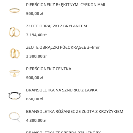
PIERŚCIONEK Z BŁĘKITNYMI CYRKONIAMI
950,00
zł
ZŁOTE OBRĄCZKI Z BRYLANTEM
3 194,40
zł
ZŁOTE OBRĄCZKI PÓŁOKRĄGŁE 3-4mm
3 300,00
zł
PIERŚCIONEK Z CENTKĄ
900,00
zł
BRANSOLETKA NA SZNURKU Z ŁAPKĄ
650,00
zł
BRANSOLETKA RÓŻANIEC ZE ZŁOTA Z KRZYŻYKIEM
4 200,00
zł
BRANSOLETKA ZE SREBRA 925 I SKÓRY