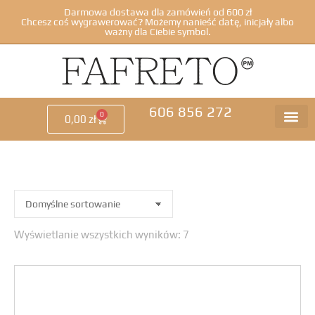
Darmowa dostawa dla zamówień od 600 zł
Chcesz coś wygrawerować? Możemy nanieść datę, inicjały albo
ważny dla Ciebie symbol.
606 856 272
0
0,00
zł
Wyświetlanie wszystkich wyników: 7