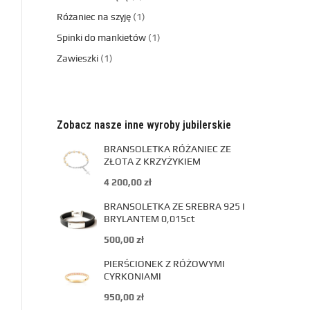
Różaniec na szyję
1
Spinki do mankietów
1
Zawieszki
1
Zobacz nasze inne wyroby jubilerskie
BRANSOLETKA RÓŻANIEC ZE
ZŁOTA Z KRZYŻYKIEM
4 200,00
zł
BRANSOLETKA ZE SREBRA 925 I
BRYLANTEM 0,015ct
500,00
zł
PIERŚCIONEK Z RÓŻOWYMI
CYRKONIAMI
950,00
zł