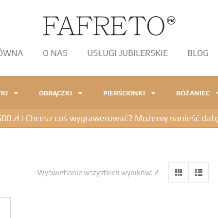
ŁÓWNA
O NAS
USŁUGI JUBILERSKIE
BLOG
KI
OBRĄCZKI
PIERŚCIONKI
RÓŻANIEC
 zł | Chcesz coś wygrawerować? Możemy nanieść datę, in
Wyświetlanie wszystkich wyników: 2