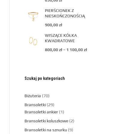
650,00
zł
PIERŚCIONEK Z
NIESKOŃCZONOŚCIĄ
900,00
zł
WISZĄCE KÓŁKA
KWADRATOWE
800,00
zł
–
1 100,00
zł
Szukaj po kategoriach
Biżuteria
70
Bransoletki
29
Bransoletki ankier
1
Bransoletki koluszkowe
2
Bransoletki na sznurku
9