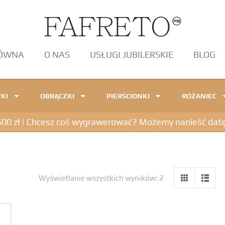
ŁÓWNA
O NAS
USŁUGI JUBILERSKIE
BLOG
KI
OBRĄCZKI
PIERŚCIONKI
RÓŻANIEC
 zł | Chcesz coś wygrawerować? Możemy nanieść datę, in
Wyświetlanie wszystkich wyników: 2