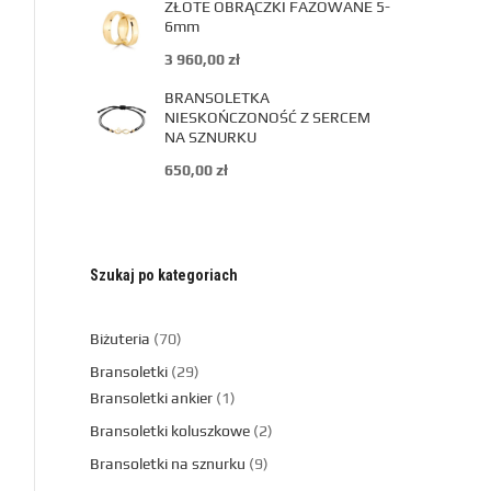
ZŁOTE OBRĄCZKI FAZOWANE 5-
6mm
3 960,00
zł
BRANSOLETKA
NIESKOŃCZONOŚĆ Z SERCEM
NA SZNURKU
650,00
zł
Szukaj po kategoriach
Biżuteria
70
Bransoletki
29
Bransoletki ankier
1
Bransoletki koluszkowe
2
Bransoletki na sznurku
9