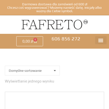
Darmowa dostawa dla zamówień od 600 zł
Chcesz coś wygrawerować? Możemy nanieść datę, inicjały albo
ważny dla Ciebie symbol.
606 856 272
0
0,00
zł
Wyświetlanie jednego wyniku