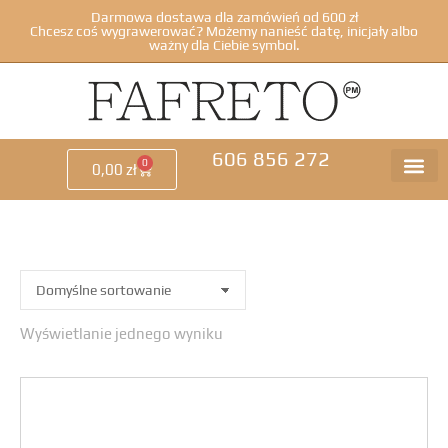
Darmowa dostawa dla zamówień od 600 zł
Chcesz coś wygrawerować? Możemy nanieść datę, inicjały albo
ważny dla Ciebie symbol.
606 856 272
0
0,00
zł
Wyświetlanie jednego wyniku