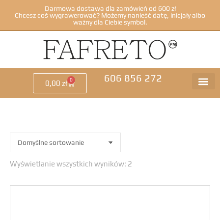
Darmowa dostawa dla zamówień od 600 zł
Chcesz coś wygrawerować? Możemy nanieść datę, inicjały albo
ważny dla Ciebie symbol.
606 856 272
0
0,00
zł
Wyświetlanie wszystkich wyników: 2