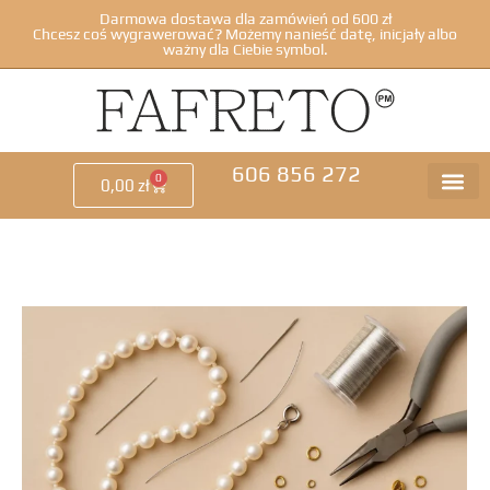
Darmowa dostawa dla zamówień od 600 zł
Chcesz coś wygrawerować? Możemy nanieść datę, inicjały albo
ważny dla Ciebie symbol.
606 856 272
0
0,00
zł