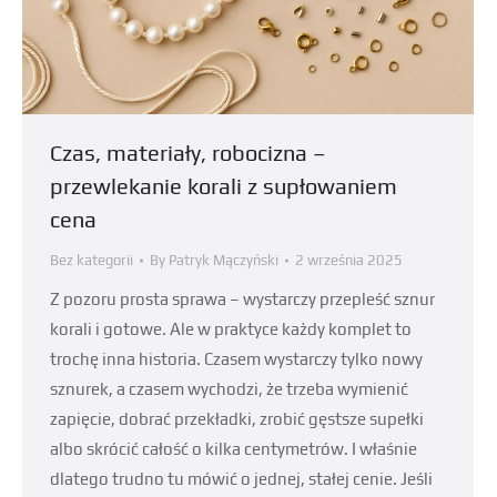
Czas, materiały, robocizna –
przewlekanie korali z supłowaniem
cena
Bez kategorii
By
Patryk Mączyński
2 września 2025
Z pozoru prosta sprawa – wystarczy przepleść sznur
korali i gotowe. Ale w praktyce każdy komplet to
trochę inna historia. Czasem wystarczy tylko nowy
sznurek, a czasem wychodzi, że trzeba wymienić
zapięcie, dobrać przekładki, zrobić gęstsze supełki
albo skrócić całość o kilka centymetrów. I właśnie
dlatego trudno tu mówić o jednej, stałej cenie. Jeśli