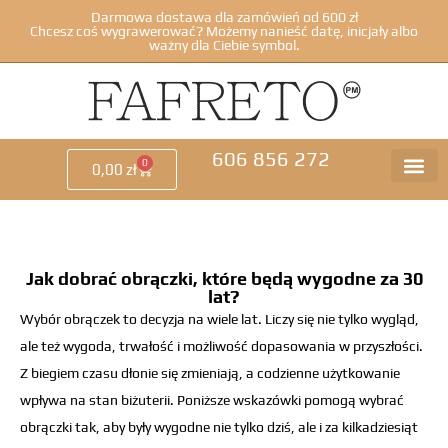
Darmowa dostawa dla zamówień od 600 zł
Chcesz coś wygrawerować? Możemy nanieść datę, inicjały albo
ważny dla Ciebie symbol.
606 856 272
0
0,00
zł
Jak dobrać obrączki, które będą wygodne za 30
lat?
Wybór obrączek to decyzja na wiele lat. Liczy się nie tylko wygląd,
ale też wygoda, trwałość i możliwość dopasowania w przyszłości.
Z biegiem czasu dłonie się zmieniają, a codzienne użytkowanie
wpływa na stan biżuterii. Poniższe wskazówki pomogą wybrać
obrączki tak, aby były wygodne nie tylko dziś, ale i za kilkadziesiąt