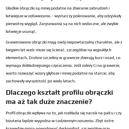
Gładkie obrączki są mniej podatne na zbieranie zabrudzeń i
łatwiejsze w odświeżaniu – wystarczy polerowanie, aby odzyskały
pierwotny wygląd. Zarysowania są na nich widoczne, ale zwykle
łatwiej je usunąć.
Grawerowane obrączki mają swój niepowtarzalny charakter, ale z
biegiem lat wzór może się ścierać, szczególnie na wypukłych
elementach. Drobne szczeliny w grawerze zbierają kurz i osad, co
wymaga dokładniejszego czyszczenia. Jeśli zależy Ci na grawerze,
warto rozważyć wzory głębsze i mniej podatne na starcie, aby
zachowały wyrazistość po wielu latach.
Dlaczego kształt profilu obrączki
ma aż tak duże znaczenie?
Profil obrączki wpływa na to, jak rozkłada się nacisk na palcu i czy
biżuteria będzie wygodna w codziennym noszeniu. Zbyt ostre
krawędzie mogą powodować dyskomfort, szczególnie przy