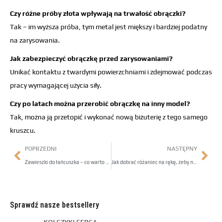
Czy różne próby złota wpływają na trwałość obrączki?
Tak – im wyższa próba, tym metal jest miększy i bardziej podatny
na zarysowania.
Jak zabezpieczyć obrączkę przed zarysowaniami?
Unikać kontaktu z twardymi powierzchniami i zdejmować podczas
pracy wymagającej użycia siły.
Czy po latach można przerobić obrączkę na inny model?
Tak, można ją przetopić i wykonać nową biżuterię z tego samego
kruszcu.
POPRZEDNI
NASTĘPNY
Zawieszki do łańcuszka – co warto wiedzieć przed zakupem?
Jak dobrać różaniec na rękę, żeby nie był tylko dodatkiem?
Sprawdź nasze bestsellery