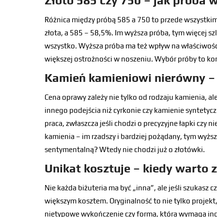
Złoto 585 czy 750 – jak próba 
Różnica między próbą 585 a 750 to przede wszystkim
złota, a 585 – 58,5%. Im wyższa próba, tym więcej szl
wszystko. Wyższa próba ma też wpływ na właściwości
większej ostrożności w noszeniu. Wybór próby to ko
Kamień kamieniowi nierówny –
Cena oprawy zależy nie tylko od rodzaju kamienia, ale
innego podejścia niż cyrkonie czy kamienie syntetyc
praca, zwłaszcza jeśli chodzi o precyzyjne łapki czy
kamienia – im rzadszy i bardziej pożądany, tym wyższy
sentymentalną? Wtedy nie chodzi już o złotówki.
Unikat kosztuje – kiedy warto 
Nie każda biżuteria ma być „inna”, ale jeśli szukasz cz
większym kosztem. Oryginalność to nie tylko projekt
nietypowe wykończenie czy forma, która wymaga ind