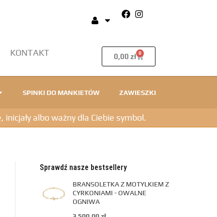
KONTAKT
0
0,00
zł
SPINKI DO MANKIETÓW
ZAWIESZKI
icjały albo ważny dla Ciebie symbol.
Sprawdź nasze bestsellery
BRANSOLETKA Z MOTYLKIEM Z
CYRKONIAMI - OWALNE
OGNIWA
3 500,00
zł