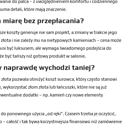
anie do palca – z uwzględnieniem komfortu i codziennego
suma detali, które mają znaczenie.
a miarę bez przepłacania?
sze koszty generuje nie sam projekt, a zmiany w trakcie jego
próbę złota i nie zależy mu na nietypowych kamieniach – cena może
 musi być luksusem, ale wymaga świadomego podejścia do
e być tańszy niż gotowy produkt w salonie.
zy naprawdę wychodzi taniej?
złota pozwala obniżyć koszt surowca, który często stanowi
 wykorzystać złom złota lub łańcuszki, które nie są już
i ewentualne dodatki – np. kamień czy nowe elementy
 do ponownego użycia „od ręki”. Czasem trzeba je oczyścić,
o – całość i tak bywa korzystniejsza finansowo niż zamówienie