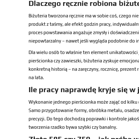
Dlaczego ręcznie robiona biżute
Biżuteria tworzona ręcznie ma w sobie coś, czego nie d
produkt z taśmy, ale efekt godzin pracy, indywidualny
proces powstawania angażuje zmysły i doświadczenie
niepowtarzalny – nawet jeśli wygląda podobnie do in
Dla wielu osób to właśnie ten element unikatowości j
pierścionka czy zawieszki, biżuteria zyskuje emocjon
konkretną historią – na zaręczyny, rocznicę, prezent 
na lata.
Ile pracy naprawdę kryje się w
Wykonanie jednego pierścionka może zająć od kilku d
Samo przygotowanie formy, obróbka metalu, osadze
precyzji. Do tego dochodzą poprawki i kontrole jako
tworzenia rzadko bywa szybki czy banalny.