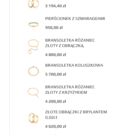
3 194,40
zł
PIERŚCIONEK Z SZMARAGDAMI
950,00
zł
BRANSOLETKA RÓŻANIEC
ZŁOTY Z OBRĄCZKĄ
4 800,00
zł
BRANSOLETKA KOLUSZKOWA
5 700,00
zł
BRANSOLETKA RÓŻANIEC
ZŁOTY Z KRZYŻYKIEM
4 200,00
zł
ZŁOTE OBRĄCZKI Z BRYLANTEM
0,02ct
4 620,00
zł