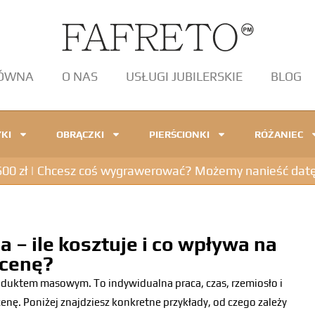
ŁÓWNA
O NAS
USŁUGI JUBILERSKIE
BLOG
KI
OBRĄCZKI
PIERŚCIONKI
RÓŻANIEC
 zł | Chcesz coś wygrawerować? Możemy nanieść datę, in
a – ile kosztuje i co wpływa na
cenę?
roduktem masowym. To indywidualna praca, czas, rzemiosło i
 cenę. Poniżej znajdziesz konkretne przykłady, od czego zależy