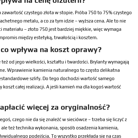
wpływa na cenę biżuterii?
 zawartość czystego złota w stopie. Próba 750 to 75% czystego
achetnego metalu, a co za tym idzie – wyższa cena. Ale to nie
 materiału – złoto 750 jest bardziej miękkie, więc wymaga
mpromis między estetyką, trwałością i kosztem.
 co wpływa na koszt oprawy?
 też od jego wielkości, kształtu i twardości. Brylanty wymagają
zne. Wprawienie kamienia naturalnego to często delikatna
 niestandardowe szlify. Do tego dochodzi wartość samego
 koszt całej realizacji. A jeśli kamień ma dla kogoś wartość
zapłacić więcej za oryginalność?
egoś, czego nie da się znaleźć w sieciówce – trzeba się liczyć z
, ale też technika wykonania, sposób osadzenia kamienia,
ywidualnego podejścia. To wszystko przekłada się na czas