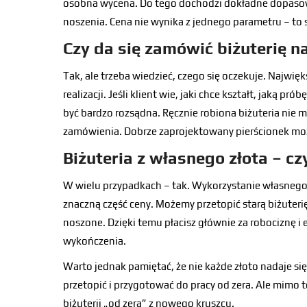
osobna wycena. Do tego dochodzi dokładne dopasow
noszenia. Cena nie wynika z jednego parametru – to 
Czy da się zamówić biżuterię n
Tak, ale trzeba wiedzieć, czego się oczekuje. Najwięk
realizacji. Jeśli klient wie, jaki chce kształt, jaką 
być bardzo rozsądna. Ręcznie robiona biżuteria nie
zamówienia. Dobrze zaprojektowany pierścionek moż
Biżuteria z własnego złota – c
W wielu przypadkach – tak. Wykorzystanie własnego 
znaczną część ceny. Możemy przetopić starą biżuterię,
noszone. Dzięki temu płacisz głównie za robociznę 
wykończenia.
Warto jednak pamiętać, że nie każde złoto nadaje się
przetopić i przygotować do pracy od zera. Ale mimo t
biżuterii „od zera” z nowego kruszcu.