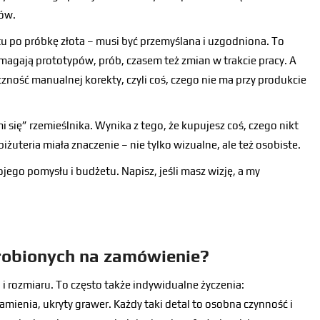
nów.
tu po próbkę złota – musi być przemyślana i uzgodniona. To
agają prototypów, prób, czasem też zmian w trakcie pracy. A
zność manualnej korekty, czyli coś, czego nie ma przy produkcie
mi się” rzemieślnika. Wynika z tego, że kupujesz coś, czego nikt
 biżuteria miała znaczenie – nie tylko wizualne, ale też osobiste.
go pomysłu i budżetu. Napisz, jeśli masz wizję, a my
robionych na zamówienie?
 i rozmiaru. To często także indywidualne życzenia:
mienia, ukryty grawer. Każdy taki detal to osobna czynność i