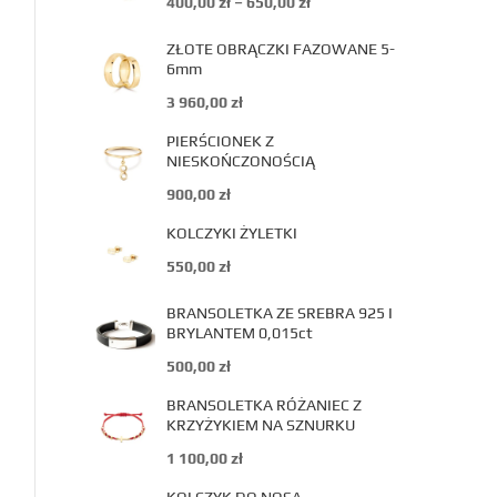
400,00
zł
–
650,00
zł
ZŁOTE OBRĄCZKI FAZOWANE 5-
6mm
3 960,00
zł
PIERŚCIONEK Z
NIESKOŃCZONOŚCIĄ
900,00
zł
KOLCZYKI ŻYLETKI
550,00
zł
BRANSOLETKA ZE SREBRA 925 I
BRYLANTEM 0,015ct
500,00
zł
BRANSOLETKA RÓŻANIEC Z
KRZYŻYKIEM NA SZNURKU
1 100,00
zł