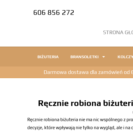
606 856 272
STRONA G
BIŻUTERIA
BRANSOLETKI
KOLCZY
Darmowa dostawa dla zamówień od 600
Ręcznie robiona biżuteri
Ręcznie robiona biżuteria nie ma nic wspólnego z p
decyzje, które wpływają nie tylko na wygląd, ale i na