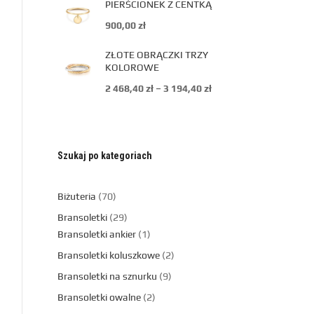
PIERŚCIONEK Z CENTKĄ
900,00
zł
ZŁOTE OBRĄCZKI TRZY
KOLOROWE
2 468,40
zł
–
3 194,40
zł
Szukaj po kategoriach
Biżuteria
70
Bransoletki
29
Bransoletki ankier
1
Bransoletki koluszkowe
2
Bransoletki na sznurku
9
Bransoletki owalne
2