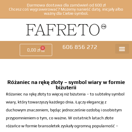
Darmowa dostawa dla zamówień od 600 zł
Chcesz coś wygrawerować? Możemy nanieść datę, inicjały albo
ważny dla Ciebie symbol.
606 856 272
0
0,00
zł
Różaniec na rękę złoty – symbol wiary w formie
biżuterii
Różaniec na rękę złoty to więcej niż biżuteria – to subtelny symbol
wiary, który towarzyszy każdego dnia. Łączy elegancję z
duchowym znaczeniem, będąc jednocześnie ozdobą i osobistym
przypomnieniem o tym, co ważne. W ostatnich latach złote
różańce w formie bransoletek zyskały ogromną popularność –