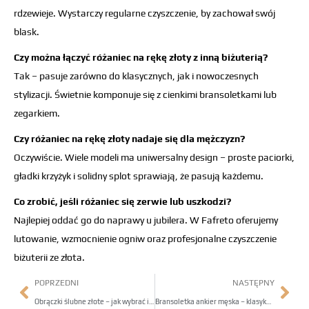
rdzewieje. Wystarczy regularne czyszczenie, by zachował swój
blask.
Czy można łączyć różaniec na rękę złoty z inną biżuterią?
Tak – pasuje zarówno do klasycznych, jak i nowoczesnych
stylizacji. Świetnie komponuje się z cienkimi bransoletkami lub
zegarkiem.
Czy różaniec na rękę złoty nadaje się dla mężczyzn?
Oczywiście. Wiele modeli ma uniwersalny design – proste paciorki,
gładki krzyżyk i solidny splot sprawiają, że pasują każdemu.
Co zrobić, jeśli różaniec się zerwie lub uszkodzi?
Najlepiej oddać go do naprawy u jubilera. W Fafreto oferujemy
lutowanie, wzmocnienie ogniw oraz profesjonalne czyszczenie
biżuterii ze złota.
POPRZEDNI
NASTĘPNY
Obrączki ślubne złote – jak wybrać idealny komplet
Bransoletka ankier męska – klasyka w nowoczesnym wydaniu