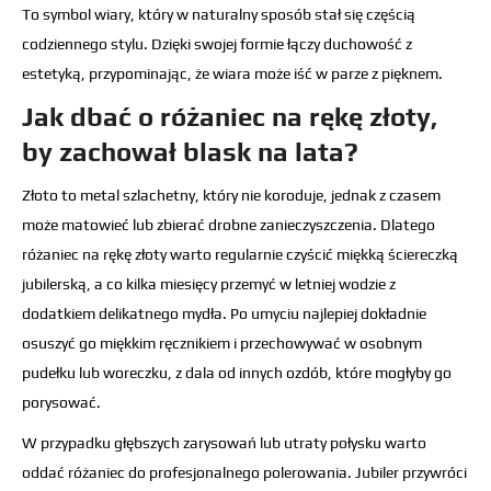
To symbol wiary, który w naturalny sposób stał się częścią
codziennego stylu. Dzięki swojej formie łączy duchowość z
estetyką, przypominając, że wiara może iść w parze z pięknem.
Jak dbać o różaniec na rękę złoty,
by zachował blask na lata?
Złoto to metal szlachetny, który nie koroduje, jednak z czasem
może matowieć lub zbierać drobne zanieczyszczenia. Dlatego
różaniec na rękę złoty warto regularnie czyścić miękką ściereczką
jubilerską, a co kilka miesięcy przemyć w letniej wodzie z
dodatkiem delikatnego mydła. Po umyciu najlepiej dokładnie
osuszyć go miękkim ręcznikiem i przechowywać w osobnym
pudełku lub woreczku, z dala od innych ozdób, które mogłyby go
porysować.
W przypadku głębszych zarysowań lub utraty połysku warto
oddać różaniec do profesjonalnego polerowania. Jubiler przywróci