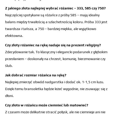
Z jakiego złota najlepiej wybrać różaniec – 333, 585 czy 750?
Najczęściej spotykane są różańce z próby 585 – mają idealny
balans między trwałością a szlachetnością koloru. Próba 333 jest
twardsza i tańsza, a 750 – bardziej miękka, ale wyjątkowo
efektowna.
Czy złoty różaniec na rękę nadaje się na prezent religijny?
Zdecydowanie tak. To klasyczny i elegancki podarunek z głębokim
przesłaniem – doskonały na chrzest, komunię, bierzmowanie czy
ślub.
Jak dobrać rozmiar różańca na rękę?
Najlepiej zmierzyć obwód nadgarstka i dodać ok. 1-1,5 cm luzu.
Dzięki temu bransoletka będzie leżeć wygodnie, nie zsuwając się z
dłoni.
Czy złoto w różańcu może ciemnieć lub matowieć?
Z czasem może delikatnie stracić połysk, ale nie ciemnieje ani nie