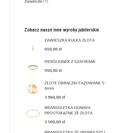
Zawieszki
1
Zobacz nasze inne wyroby jubilerskie
ZAWIESZKA KULKA ZŁOTA
650,00
zł
PIERŚCIONEK Z SZAFIRAMI
950,00
zł
ZŁOTE OBRĄCZKI FAZOWANE 5-
6mm
3 960,00
zł
BRANSOLETKA OGNIWA
PROSTOKĄTNE ZE ZŁOTA
3 500,00
zł
BRANSOLETKA ZE SREBRA 925 I