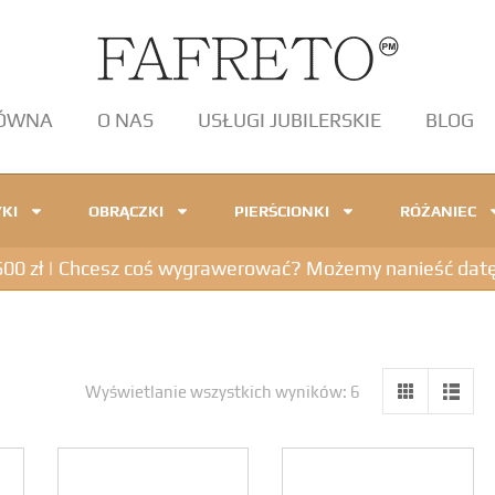
ŁÓWNA
O NAS
USŁUGI JUBILERSKIE
BLOG
KI
OBRĄCZKI
PIERŚCIONKI
RÓŻANIEC
 zł | Chcesz coś wygrawerować? Możemy nanieść datę, in
Wyświetlanie wszystkich wyników: 6