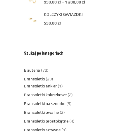
950,00
zł
–
1 200,00
zł
KOLCZYKI GWIAZDKI
550,00
zł
Szukaj po kategoriach
Biżuteria
70
Bransoletki
29
Bransoletki ankier
1
Bransoletki koluszkowe
2
Bransoletki na sznurku
9
Bransoletki owalne
2
Bransoletki prostokątne
4
Bransoletki sztywne
1