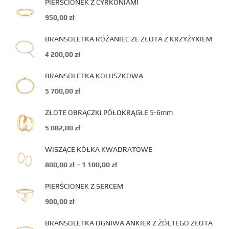
PIERŚCIONEK Z CYRKONIAMI
950,00
zł
BRANSOLETKA RÓŻANIEC ZE ZŁOTA Z KRZYŻYKIEM
4 200,00
zł
BRANSOLETKA KOLUSZKOWA
5 700,00
zł
ZŁOTE OBRĄCZKI PÓŁOKRĄGŁE 5-6mm
5 082,00
zł
WISZĄCE KÓŁKA KWADRATOWE
800,00
zł
–
1 100,00
zł
PIERŚCIONEK Z SERCEM
900,00
zł
BRANSOLETKA OGNIWA ANKIER Z ŻÓŁTEGO ZŁOTA