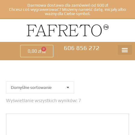
Darmowa dostawa dla zamówień od 600 zł
Chcesz coś wygrawerować? Możemy nanieść datę, inicjały albo
ważny dla Ciebie symbol.
606 856 272
0
0,00
zł
Wyświetlanie wszystkich wyników: 7