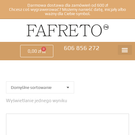
Darmowa dostawa dla zamówień od 600 zł
Chcesz coś wygrawerować? Możemy nanieść datę, inicjały albo
ważny dla Ciebie symbol.
606 856 272
0
0,00
zł
Wyświetlanie jednego wyniku