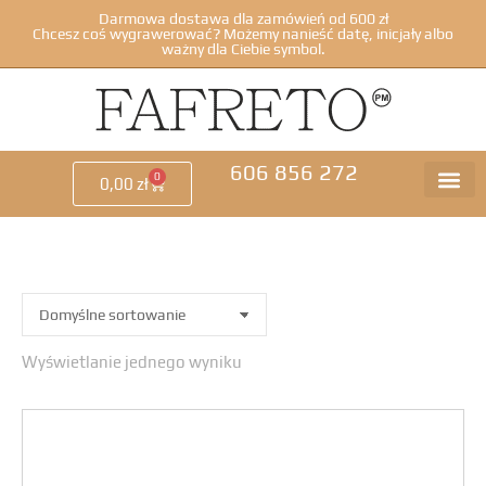
Darmowa dostawa dla zamówień od 600 zł
Chcesz coś wygrawerować? Możemy nanieść datę, inicjały albo
ważny dla Ciebie symbol.
606 856 272
0
0,00
zł
Wyświetlanie jednego wyniku