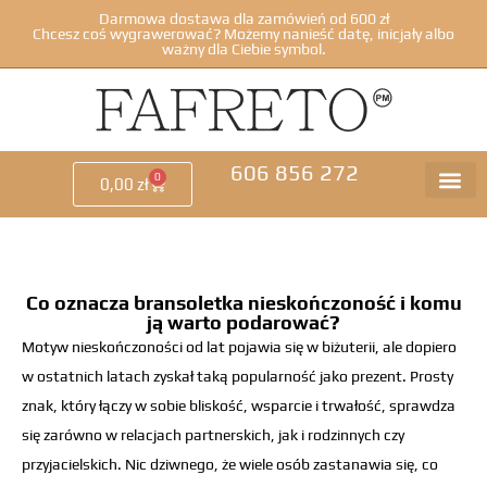
Darmowa dostawa dla zamówień od 600 zł
Chcesz coś wygrawerować? Możemy nanieść datę, inicjały albo
ważny dla Ciebie symbol.
606 856 272
0
0,00
zł
Co oznacza bransoletka nieskończoność i komu
ją warto podarować?
Motyw nieskończoności od lat pojawia się w biżuterii, ale dopiero
w ostatnich latach zyskał taką popularność jako prezent. Prosty
znak, który łączy w sobie bliskość, wsparcie i trwałość, sprawdza
się zarówno w relacjach partnerskich, jak i rodzinnych czy
przyjacielskich. Nic dziwnego, że wiele osób zastanawia się, co