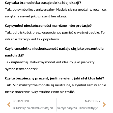
Czy taka bransoletka pasuje do każdej okazji?
Tak, bo symbol jest uniwersalny. Nadaje się na urodziny, rocznice,
święta, a nawet jako prezent bez okazji.
Czy symbol nieskończoności ma różne interpretacje?
Tak, od bliskości, przez wsparcie, po pamięć o ważnej osobie. To
właśnie dlatego jest tak popularny.
Czy bransoletka nieskończoność nadaje się jako prezent dla
nastolatki?
Jak najbardziej. Delikatny model jest idealny jako pierwszy
symboliczny dodatek.
Czy to bezpieczny prezent, jeśli nie wiem, jaki styl ktoś lubi?
Tak. Minimalistyczne modele są neutralne, a symbol sam w sobie
niesie znaczenie, więc trudno z nim nie trafić.
POPRZEDNI
NASTĘPNY
Ile kosztuje polerowanie złotej biżuterii? – Mały zabieg, duża różnica w wyglądzie
Kolczyki nożyczki – hit wśród fryzjerek i stylistek, sprawdź dlaczego