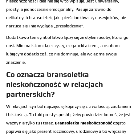
nieskończoności idealnie się w to wpisuje. Jest uniwersalny,
prosty, a jednocześnie emocjonalny. Pasuje zarówno do
delikatnych bransoletek, jak i pierścionków czy naszyjników, nie
narzuca się i nie wygląda „przesłodzenie”.
Dodatkowo ten symbol łatwo łączy się ze stylem osoby, która go
nosi. Minimalistom daje czysty, elegancki akcent, a osobom
lubiącym dodatki coś, co nie dominuje, ale wciąż ma swoje
znaczenie.
Co oznacza bransoletka
nieskończoność w relacjach
partnerskich?
W relacjach symbol najczęściej kojarzy się z trwałością, zaufaniem
i bliskością. To taki prosty sposób, żeby powiedzieć komuś, że jest
ważny nie tylko tu i teraz.
Bransoletka nieskończoność
często
pojawia się jako prezent rocznicowy, urodzinowy albo wręczany