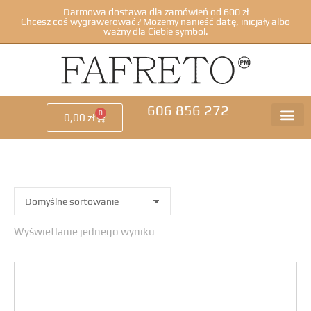
Darmowa dostawa dla zamówień od 600 zł
Chcesz coś wygrawerować? Możemy nanieść datę, inicjały albo
ważny dla Ciebie symbol.
606 856 272
0
0,00
zł
Wyświetlanie jednego wyniku