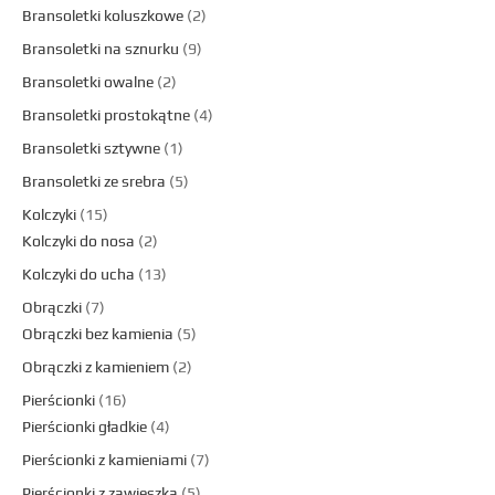
Bransoletki koluszkowe
2
Bransoletki na sznurku
9
Bransoletki owalne
2
Bransoletki prostokątne
4
Bransoletki sztywne
1
Bransoletki ze srebra
5
Kolczyki
15
Kolczyki do nosa
2
Kolczyki do ucha
13
Obrączki
7
Obrączki bez kamienia
5
Obrączki z kamieniem
2
Pierścionki
16
Pierścionki gładkie
4
Pierścionki z kamieniami
7
Pierścionki z zawieszką
5