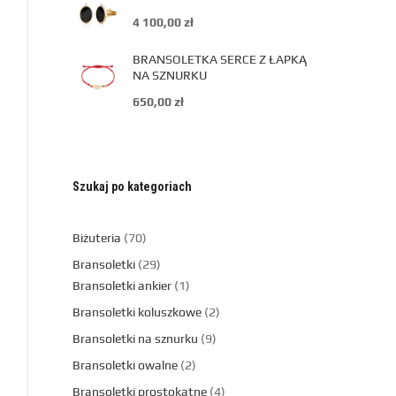
4 100,00
zł
BRANSOLETKA SERCE Z ŁAPKĄ
NA SZNURKU
650,00
zł
Szukaj po kategoriach
Biżuteria
70
Bransoletki
29
Bransoletki ankier
1
Bransoletki koluszkowe
2
Bransoletki na sznurku
9
Bransoletki owalne
2
Bransoletki prostokątne
4