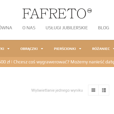
ŁÓWNA
O NAS
USŁUGI JUBILERSKIE
BLOG
KI
OBRĄCZKI
PIERŚCIONKI
RÓŻANIEC
 zł | Chcesz coś wygrawerować? Możemy nanieść datę, in
Wyświetlanie jednego wyniku