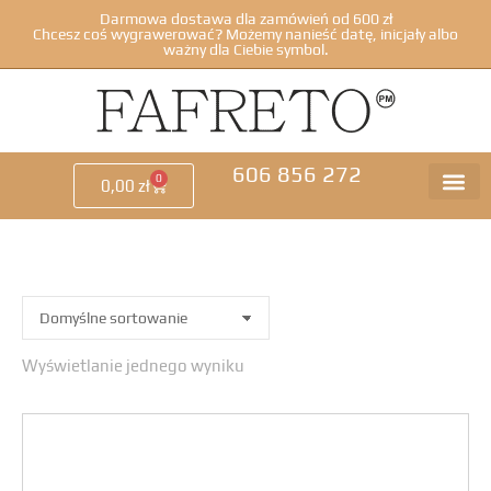
Darmowa dostawa dla zamówień od 600 zł
Chcesz coś wygrawerować? Możemy nanieść datę, inicjały albo
ważny dla Ciebie symbol.
606 856 272
0
0,00
zł
Wyświetlanie jednego wyniku