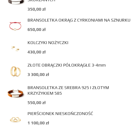
350,00
zł
BRANSOLETKA OKRĄG Z CYRKONIAMI NA SZNURKU
650,00
zł
KOLCZYKI NOŻYCZKI
430,00
zł
ZŁOTE OBRĄCZKI PÓŁOKRĄGŁE 3-4mm
3 300,00
zł
BRANSOLETKA ZE SREBRA 925 I ZŁOTYM
KRZYŻYKIEM 585
550,00
zł
PIERŚCIONEK NIESKOŃCZONOŚĆ
1 100,00
zł