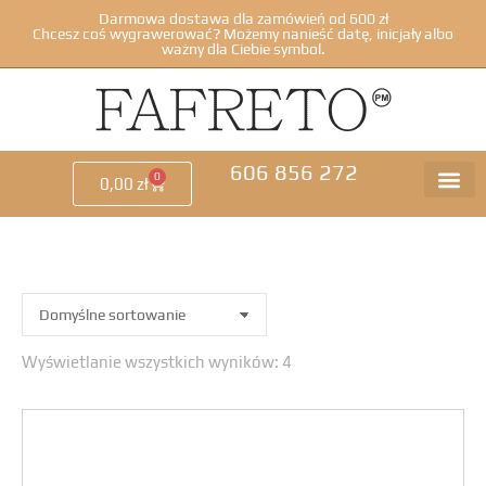
Darmowa dostawa dla zamówień od 600 zł
Chcesz coś wygrawerować? Możemy nanieść datę, inicjały albo
ważny dla Ciebie symbol.
606 856 272
0
0,00
zł
Wyświetlanie wszystkich wyników: 4