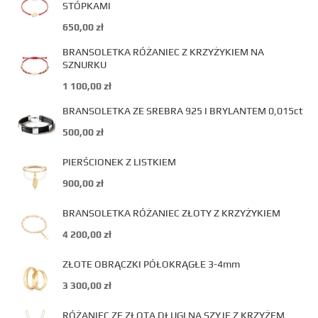
STÓPKAMI
650,00
zł
BRANSOLETKA RÓŻANIEC Z KRZYŻYKIEM NA
SZNURKU
1 100,00
zł
BRANSOLETKA ZE SREBRA 925 I BRYLANTEM 0,015ct
500,00
zł
PIERŚCIONEK Z LISTKIEM
900,00
zł
BRANSOLETKA RÓŻANIEC ZŁOTY Z KRZYŻYKIEM
4 200,00
zł
ZŁOTE OBRĄCZKI PÓŁOKRĄGŁE 3-4mm
3 300,00
zł
RÓŻANIEC ZE ZŁOTA DŁUGI NA SZYJĘ Z KRZYŻEM