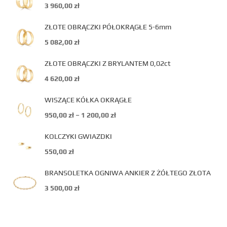
3 960,00
zł
ZŁOTE OBRĄCZKI PÓŁOKRĄGŁE 5-6mm
5 082,00
zł
ZŁOTE OBRĄCZKI Z BRYLANTEM 0,02ct
4 620,00
zł
WISZĄCE KÓŁKA OKRĄGŁE
950,00
zł
–
1 200,00
zł
KOLCZYKI GWIAZDKI
550,00
zł
BRANSOLETKA OGNIWA ANKIER Z ŻÓŁTEGO ZŁOTA
3 500,00
zł