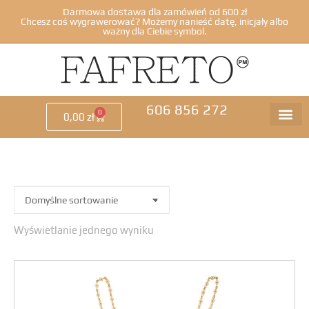
Darmowa dostawa dla zamówień od 600 zł
Chcesz coś wygrawerować? Możemy nanieść datę, inicjały albo
ważny dla Ciebie symbol.
606 856 272
0
0,00
zł
Wyświetlanie jednego wyniku